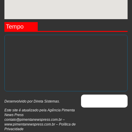
Tempo
Edição 157
LEIA MAIS »
16 de outubro de 2025
Desenvolvido por
Direta Sistemas
.
Este site é atualizado pela Agência Pimenta
News Press
contato@pimentanewspress.com.br
–
www.pimentanewspress.com.br –
Política de
Privacidade