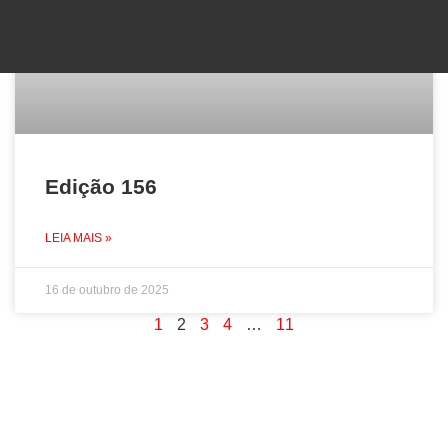
Edição 156
LEIA MAIS »
16 de outubro de 2025
1
2
3
4
…
11