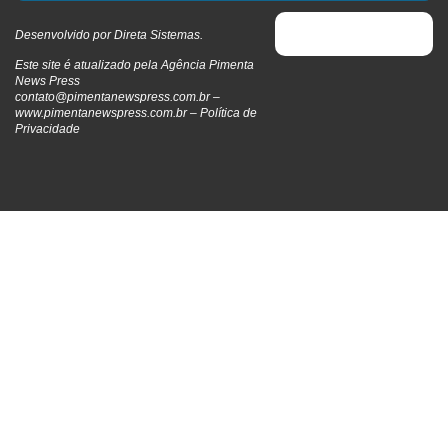
Desenvolvido por
Direta Sistemas
.
Este site é atualizado pela Agência Pimenta
News Press
contato@pimentanewspress.com.br
–
www.pimentanewspress.com.br –
Política de
Privacidade