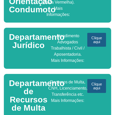
Orientação
(Placa Vermelha).
Condumoto
Mais
Informações:
Departamento
Atendimento
Clique
aqui
Advogados
Jurídico
Trabalhista / Civil /
Aposentadoria.
Mais Informações:
Departamento
Recursos de Multa,
Clique
aqui
CNH, Licenciamento,
de
Transferência etc.
Recursos
Mais Informações:
de Multa