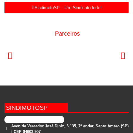
SindimotoSP – Um Sindicato forte!
Parceiros
SINDIMOTOSP
Avenida Vereador José Diniz, 3.135, 7º andar, Santo Amaro (SP)
| CEP 04603-907