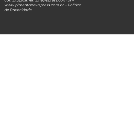
contato@pimentanewspress.com.br
–
www.pimentanewspress.com.br –
Política
de Privacidade