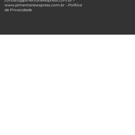
contato@pimentanewspress.com.br
–
www.pimentanewspress.com.br –
Política
de Privacidade