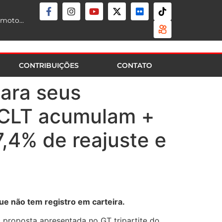
Prefeitura de SP reverte decisão do Tribunal de Justiça que liberava mototáxi na capital; serviço segue proibido
CONTRIBUIÇÕES
CONTATO
ara seus
 CLT acumulam +
,4% de reajuste e
e não tem registro em carteira.
 proposta apresentada no GT tripartite do