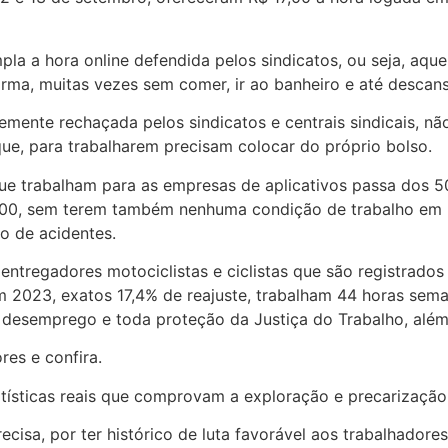
a a hora online defendida pelos sindicatos, ou seja, aquela
rma, muitas vezes sem comer, ir ao banheiro e até descans
mente rechaçada pelos sindicatos e centrais sindicais, nã
e, para trabalharem precisam colocar do próprio bolso.
que trabalham para as empresas de aplicativos passa dos 
,00, sem terem também nenhuma condição de trabalho em lo
o de acidentes.
 entregadores motociclistas e ciclistas que são registrad
 2023, exatos 17,4% de reajuste, trabalham 44 horas sema
uro desemprego e toda proteção da Justiça do Trabalho, alé
es e confira.
tísticas reais que comprovam a exploração e precarizaç
cisa, por ter histórico de luta favorável aos trabalhadore