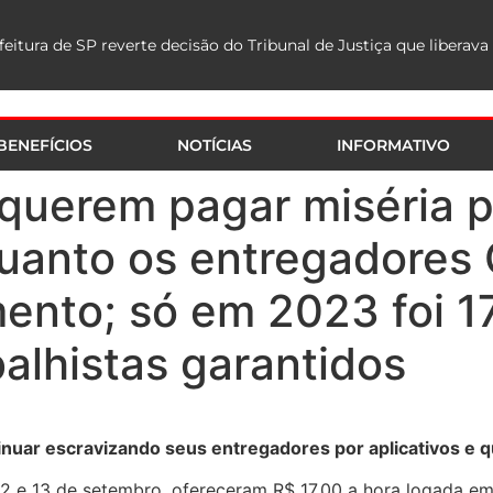
BENEFÍCIOS
NOTÍCIAS
INFORMATIVO
querem pagar miséria p
uanto os entregadores
nto; só em 2023 foi 17
balhistas garantidos
ar escravizando seus entregadores por aplicativos e qu
12 e 13 de setembro, ofereceram R$ 17,00 a hora logada em