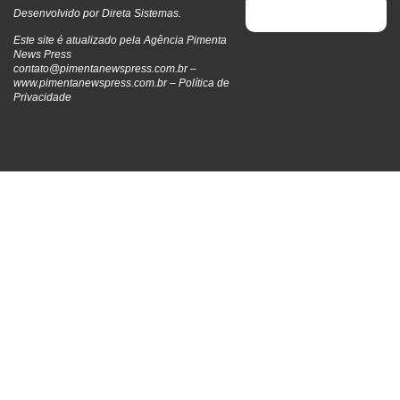
Desenvolvido por
Direta Sistemas
.
Este site é atualizado pela Agência Pimenta
News Press
contato@pimentanewspress.com.br
–
www.pimentanewspress.com.br –
Política de
Privacidade