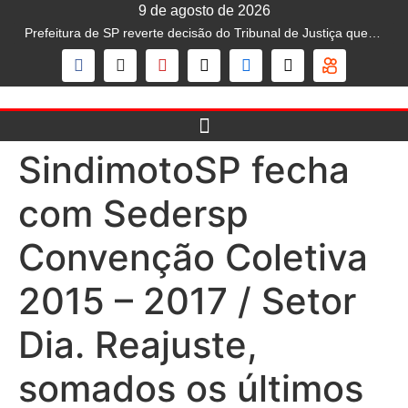
9 de agosto de 2026
Prefeitura de SP reverte decisão do Tribunal de Justiça que liberava mototáxi na capital; serviço segue proibido
SindimotoSP fecha
com Sedersp
Convenção Coletiva
2015 – 2017 / Setor
Dia. Reajuste,
somados os últimos