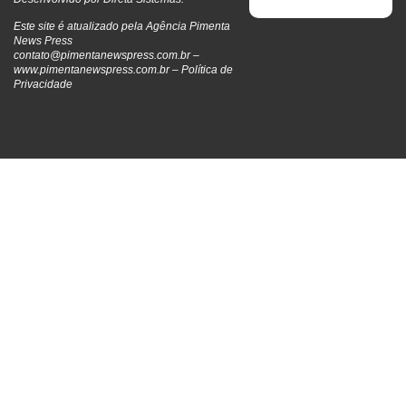
Este site é atualizado pela Agência Pimenta
News Press
contato@pimentanewspress.com.br
–
www.pimentanewspress.com.br –
Política de
Privacidade