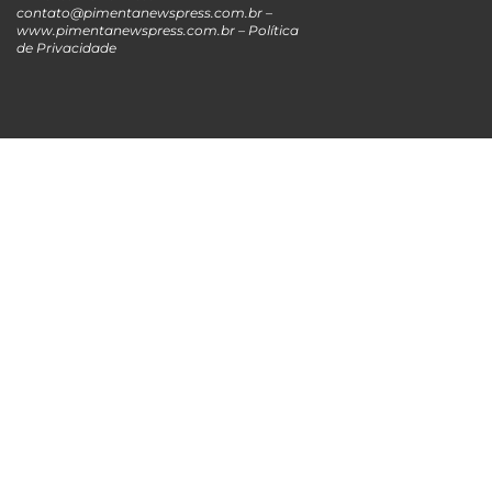
contato@pimentanewspress.com.br
–
www.pimentanewspress.com.br –
Política
de Privacidade