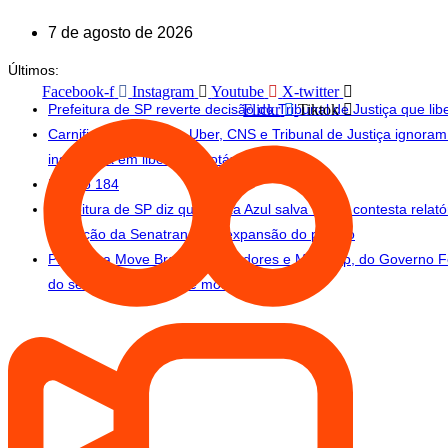
Ir
7 de agosto de 2026
para
o
conteúdo
Últimos:
Facebook-f
Instagram
Youtube
X-twitter
Prefeitura de SP reverte decisão do Tribunal de Justiça que lib
Flickr
Tiktok
Carnificina no asfalto: Uber, CNS e Tribunal de Justiça ign
insistência em liberar mototáxi
Edição 184
Prefeitura de SP diz que Faixa Azul salva vidas, contesta relat
liberação da Senatran para expansão do projeto
Programa Move Brasil Entregadores e Motoapp, do Governo Fede
do setor de motofrete e mototáxi