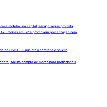
erava mototáxi na capital; serviço segue proibido
oram 475 mortes em SP e promovem precarização com
ório da USP-UFC que diz o contrário e solicita
ral, facilita compra de motos para profissionais