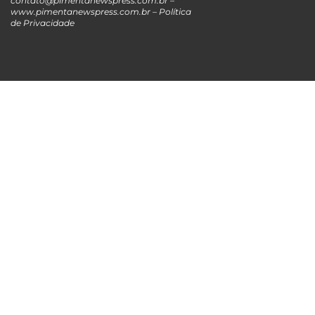
contato@pimentanewspress.com.br
–
www.pimentanewspress.com.br –
Política
de Privacidade