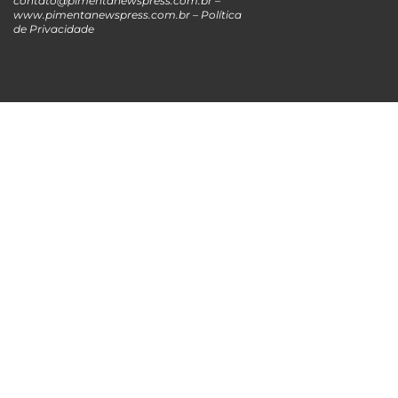
contato@pimentanewspress.com.br
–
www.pimentanewspress.com.br –
Política
de Privacidade