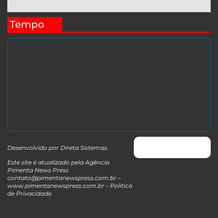
Tempo
Desenvolvido por
Direta Sistemas
.
Este site é atualizado pela Agência
Pimenta News Press
contato@pimentanewspress.com.br
–
www.pimentanewspress.com.br –
Política
de Privacidade