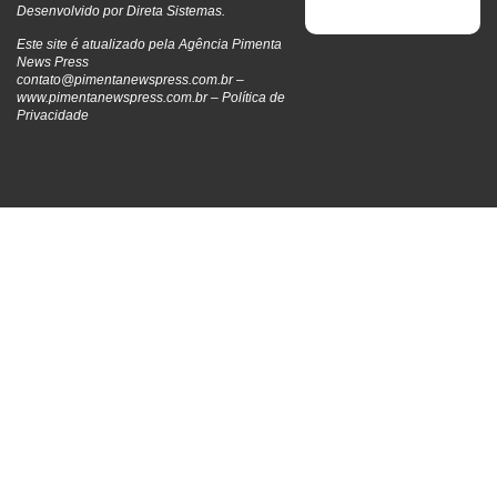
Desenvolvido por
Direta Sistemas
.
Este site é atualizado pela Agência Pimenta
News Press
contato@pimentanewspress.com.br
–
www.pimentanewspress.com.br –
Política de
Privacidade