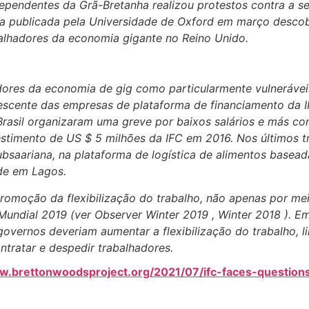
dependentes da Grã-Bretanha realizou protestos contra a s
isa publicada pela Universidade de Oxford em março desco
balhadores da economia gigante no Reino Unido.
dores da economia de gig como particularmente vulnerávei
escente das empresas de plataforma de financiamento da IF
Brasil organizaram uma greve por baixos salários e más co
timento de US $ 5 milhões da IFC em 2016. Nos últimos t
ubsaariana, na plataforma de logística de alimentos base
de em Lagos.
romoção da flexibilização do trabalho, não apenas por me
Mundial 2019 (ver Observer Winter 2019 , Winter 2018 ). E
governos deveriam aumentar a flexibilização do trabalho, 
tratar e despedir trabalhadores.
w.brettonwoodsproject.org/2021/07/ifc-faces-question