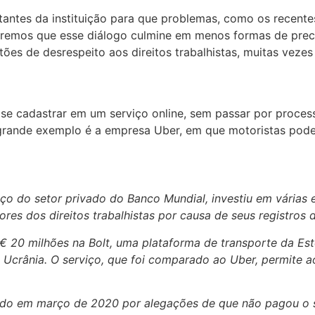
antes da instituição para que problemas, como os recente
ueremos que esse diálogo culmine em menos formas de preca
ões de desrespeito aos direitos trabalhistas, muitas veze
 cadastrar em um serviço online, sem passar por processo
 grande exemplo é a empresa Uber, em que motoristas pode
raço do setor privado do Banco Mundial, investiu em vária
res dos direitos trabalhistas por causa de seus registros de
 € 20 milhões na Bolt, uma plataforma de transporte da Es
 e Ucrânia. O serviço, que foi comparado ao Uber, permite a
ido em março de 2020 por alegações de que não pagou o sa