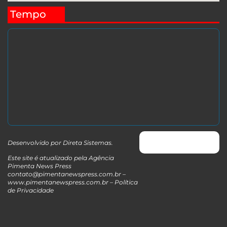
Tempo
Desenvolvido por
Direta Sistemas
.
Este site é atualizado pela Agência
Pimenta News Press
contato@pimentanewspress.com.br
–
www.pimentanewspress.com.br –
Política
de Privacidade