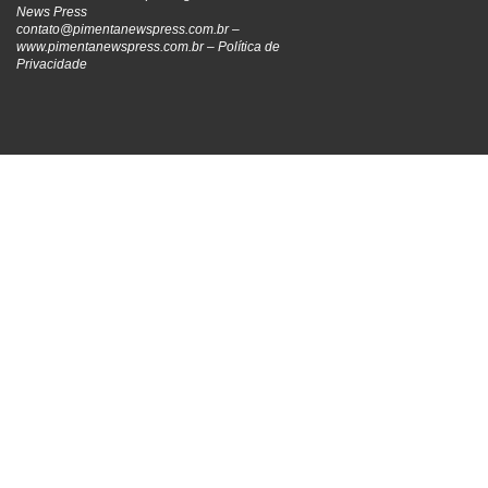
News Press
contato@pimentanewspress.com.br
–
www.pimentanewspress.com.br –
Política de
Privacidade